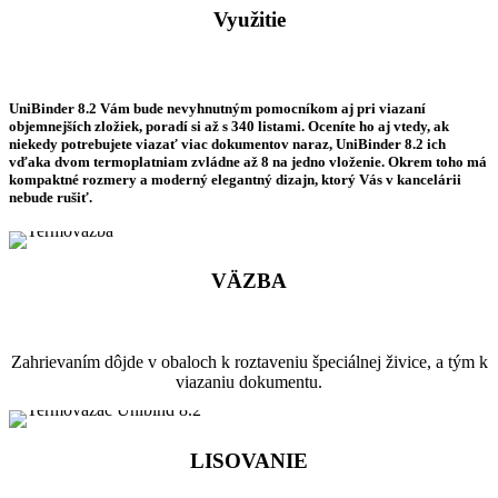
Využitie
UniBinder 8.2
Vám bude nevyhnutným pomocníkom aj pri viazaní
objemnejších zložiek, poradí si až s 340 listami. Oceníte ho aj vtedy, ak
niekedy potrebujete viazať viac dokumentov naraz, UniBinder 8.2 ich
vďaka dvom termoplatniam zvládne až 8 na jedno vloženie. Okrem toho má
kompaktné rozmery a moderný elegantný dizajn
, ktorý Vás v kancelárii
nebude rušiť.
VÄZBA
Zahrievaním dôjde v obaloch k roztaveniu špeciálnej živice, a tým k
viazaniu dokumentu.
LISOVANIE