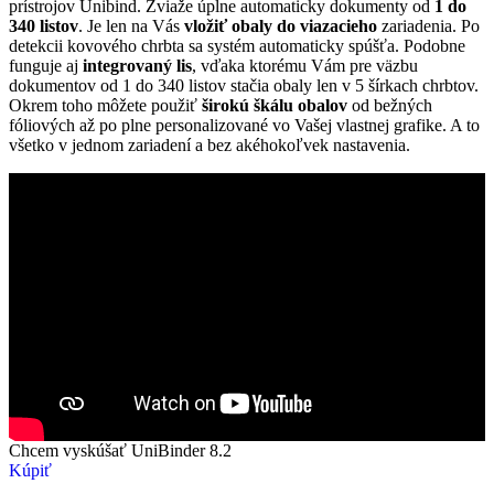
prístrojov Unibind. Zviaže úplne automaticky dokumenty od
1 do
340 listov
. Je len na Vás
vložiť obaly do viazacieho
zariadenia. Po
detekcii kovového chrbta sa systém automaticky spúšťa. Podobne
funguje aj
integrovaný lis
, vďaka ktorému Vám pre väzbu
dokumentov od 1 do 340 listov stačia obaly len v 5 šírkach chrbtov.
Okrem toho môžete použiť
širokú škálu obalov
od bežných
fóliových až po plne personalizované vo Vašej vlastnej grafike. A to
všetko v jednom zariadení a bez akéhokoľvek nastavenia.
Chcem vyskúšať UniBinder 8.2
Kúpiť