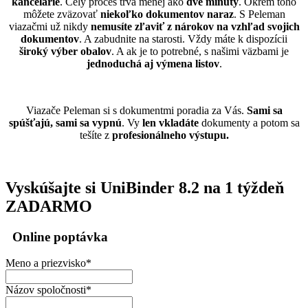
kancelárie
. Celý proces trvá menej ako
dve minúty
. Okrem toho
môžete zväzovať
niekoľko dokumentov naraz
. S Peleman
viazačmi už nikdy
nemusíte zľaviť z nárokov na vzhľad svojich
dokumentov
. A zabudnite na starosti. Vždy máte k dispozícii
široký výber obalov
. A ak je to potrebné, s našimi väzbami je
jednoduchá aj výmena listov
.
Viazače Peleman si s dokumentmi poradia za Vás.
Sami sa
spúšťajú, sami sa vypnú
. Vy
len vkladáte
dokumenty a potom sa
tešíte z
profesionálneho výstupu.
Vyskúšajte si UniBinder 8.2 na 1 týždeň
ZADARMO
Online poptávka
Meno a priezvisko
*
Názov spoločnosti
*