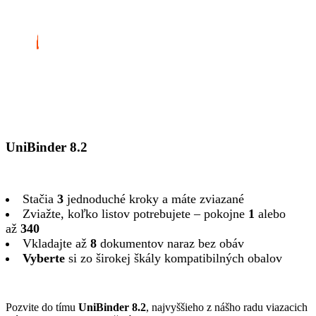
UniBinder 8.2
Stačia
3
jednoduché kroky a máte zviazané
Zviažte, koľko listov potrebujete – pokojne
1
alebo
až
340
Vkladajte až
8
dokumentov naraz bez obáv
Vyberte
si zo širokej škály kompatibilných obalov
Pozvite do tímu
UniBinder 8.2
, najvyššieho z nášho radu viazacich