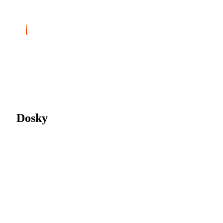
Dosky
Fóliové dosky UniCover Flex
Kombinácia lesklej a matnej fólie