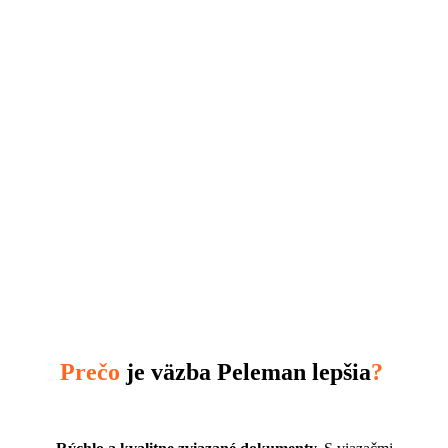
Rad obalov s názvom
STEEL je nahradený
novým radom
s názvom
UNICOVER
. V niektorých prípadoch ide len o
zmenu názvu, u niektorých výrobkov sme inovovali ponuku
vo farbách obalov. Navyše pribudli aj
úplne nové obaly v
trendoch dizajnu
. Všetky typy obalov fungujú na všetkých
viazačoch Unibind.
Prohlédnout
Prečo
je väzba Peleman lepšia
?