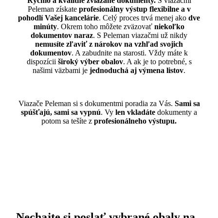
Rýchlo a kvalitne zviazané dokumenty.
S viazačmi
Peleman získate
profesionálny výstup flexibilne a v
pohodlí Vašej kancelárie
. Celý proces trvá menej ako
dve
minúty
. Okrem toho môžete zväzovať
niekoľko
dokumentov naraz
. S Peleman viazačmi už nikdy
nemusíte zľaviť z nárokov na vzhľad svojich
dokumentov
. A zabudnite na starosti. Vždy máte k
dispozícii
široký výber obalov
. A ak je to potrebné, s
našimi väzbami je
jednoduchá aj výmena listov
.
Viazače Peleman si s dokumentmi poradia za Vás.
Sami sa
spúšťajú, sami sa vypnú
. Vy
len vkladáte
dokumenty a
potom sa tešíte z
profesionálneho výstupu.
Nechajte si poslať vybrané obaly na