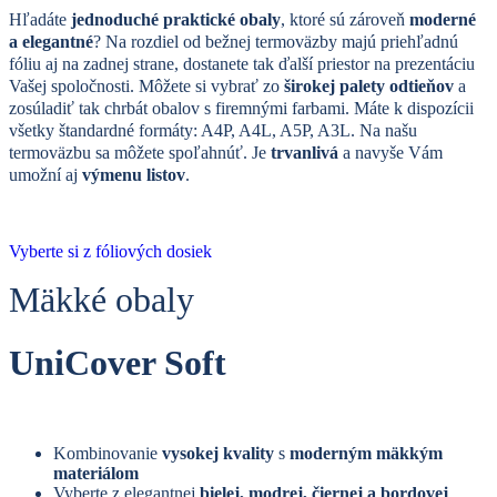
Hľadáte
jednoduché praktické obaly
, ktoré sú zároveň
moderné
a elegantné
? Na rozdiel od bežnej termoväzby majú priehľadnú
fóliu aj na zadnej strane, dostanete tak ďalší priestor na prezentáciu
Vašej spoločnosti. Môžete si vybrať zo
širokej palety odtieňov
a
zosúladiť tak chrbát obalov s firemnými farbami. Máte k dispozícii
všetky štandardné formáty: A4P, A4L, A5P, A3L. Na našu
termoväzbu sa môžete spoľahnúť. Je
trvanlivá
a navyše Vám
umožní aj
výmenu listov
.
Vyberte si z fóliových dosiek
M
äkké obaly
UniCover Soft
Kombinovanie
vysokej kvality
s
moderným mäkkým
materiálom
Vyberte z elegantnej
bielej, modrej, čiernej a bordovej