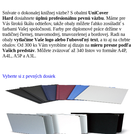
Snívate o dokonalej knižnej väzbe? S obalmi
UniCover
Hard
dosiahnete
úplnú profesionálnu pevnú väzbu
. Máme pre
Vás širokú škálu odtieňov, takže obaly môžete ľahko zosúladiť s
farbami Vašej spoločnosti. Farby pre diplomové práce držíme v
tradičnej čiernej, tmavomodrej, tmavozelenej a bordovej. Radi na
obaly
vytlačíme Vaše logo alebo ľubovoľný text
, a to aj na chrbte
obalov. Od 300 ks Vám vyrobíme aj dizajn na
mieru presne podľa
Vašich predstáv
. Môžete zväzovať až 340 listov vo formáte A4P,
A4L, A5P a A3L.
Vyberte si z pevných dosiek