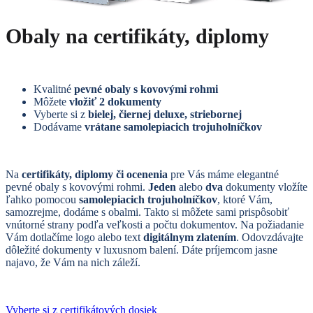
Obaly na certifikáty, diplomy
Kvalitné
pevné obaly s kovovými rohmi
Môžete
vložiť 2 dokumenty
Vyberte si z
bielej, čiernej deluxe, striebornej
Dodávame
vrátane samolepiacich trojuholníčkov
Na
certifikáty, diplomy či ocenenia
pre Vás máme elegantné
pevné obaly s kovovými rohmi.
Jeden
alebo
dva
dokumenty vložíte
ľahko pomocou
samolepiacich trojuholníčkov
, ktoré Vám,
samozrejme, dodáme s obalmi. Takto si môžete sami prispôsobiť
vnútorné strany podľa veľkosti a počtu dokumentov. Na požiadanie
Vám dotlačíme logo alebo text
digitálnym zlatením
. Odovzdávajte
dôležité dokumenty v luxusnom balení. Dáte príjemcom jasne
najavo, že Vám na nich záleží.
Vyberte si z certifikátových dosiek