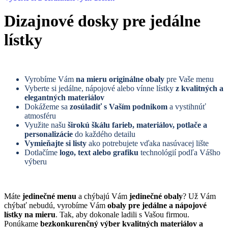
Dizajnové dosky pre jedálne
lístky
Vyrobíme Vám
na mieru originálne obaly
pre Vaše menu
Vyberte si jedálne, nápojové alebo vínne lístky
z kvalitných a
elegantných materiálov
Dokážeme sa
zosúladiť s Vaším podnikom
a vystihnúť
atmosféru
Využite našu
širokú škálu farieb, materiálov, potlače a
personalizácie
do každého detailu
Vymieňajte si listy
ako potrebujete vďaka nasúvacej lište
Dotlačíme
logo, text alebo grafiku
technológií podľa Vášho
výberu
Máte
jedinečné menu
a chýbajú Vám
jedinečné obaly
? Už Vám
chýbať nebudú, vyrobíme Vám
obaly pre jedálne a nápojové
lístky na mieru
. Tak, aby dokonale ladili s Vašou firmou.
Ponúkame
bezkonkurenčný výber kvalitných materiálov a