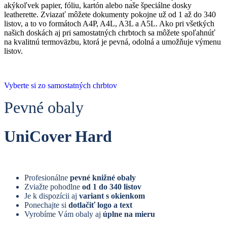
akýkoľvek papier, fóliu, kartón alebo naše špeciálne dosky
leatherette. Zviazať môžete dokumenty pokojne už od 1 až do 340
listov, a to vo formátoch A4P, A4L, A3L a A5L. Ako pri všetkých
našich doskách aj pri samostatných chrbtoch sa môžete spoľahnúť
na kvalitnú termoväzbu, ktorá je pevná, odolná a umožňuje výmenu
listov.
Vyberte si zo samostatných chrbtov
Pevné obaly
UniCover Hard
Profesionálne
pevné knižné obaly
Zviažte pohodlne
od 1 do 340 listov
Je k dispozícii aj
variant s okienkom
Ponechajte si
dotlačiť logo a text
Vyrobíme Vám obaly aj
úplne na mieru