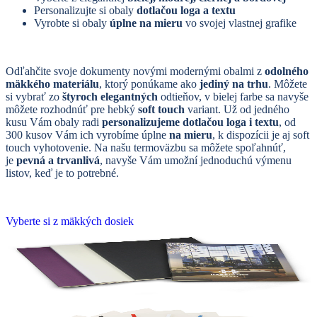
Personalizujte si obaly
dotlačou loga a textu
Vyrobte si obaly
úplne na mieru
vo svojej vlastnej grafike
Odľahčite svoje dokumenty novými modernými obalmi z
odolného
mäkkého materiálu
, ktorý ponúkame ako
jediný na trhu
. Môžete
si vybrať zo
štyroch elegantných
odtieňov, v bielej farbe sa navyše
môžete rozhodnúť pre hebký
soft touch
variant. Už od jedného
kusu Vám obaly radi
personalizujeme dotlačou loga i textu
, od
300 kusov Vám ich vyrobíme úplne
na mieru
, k dispozícii je aj soft
touch vyhotovenie. Na našu termoväzbu sa môžete spoľahnúť,
je
pevná a trvanlivá
, navyše Vám umožní jednoduchú výmenu
listov, keď je to potrebné.
Vyberte si z mäkkých dosiek