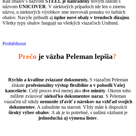
Rad obalov s názvom
STEEL je nahradený
novým radom s
názvom
UNICOVER
. V niektorých prípadoch ide len o zmenu
názvu, u niektorých výrobkov sme inovovali ponuku vo farbách
obalov. Navyše pribudli aj
úplne nové obaly v trendoch dizajnu
.
Všetky typy obalov fungujú na všetkých viazačoch Unibind.
Prohlédnout
Prečo
je väzba Peleman lepšia
?
Rýchlo a kvalitne zviazané dokumenty.
S viazačmi Peleman
získate
profesionálny výstup flexibilne a v pohodlí Vašej
kancelárie
. Celý proces trvá menej ako
dve minúty
. Okrem toho
môžete zväzovať
niekoľko dokumentov naraz
. S Peleman
viazačmi už nikdy
nemusíte zľaviť z nárokov na vzhľad svojich
dokumentov
. A zabudnite na starosti. Vždy máte k dispozícii
široký výber obalov
. A ak je to potrebné, s našimi väzbami je
jednoduchá aj výmena listov
.